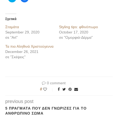
για
για
κοινοποίηση
κοινοποίηση
στο
στο
Twitter(Ανοίγει
Facebook(Ανοίγει
σε
σε
νέο
νέο
Σχετικά
παράθυρο)
παράθυρο)
Σταμάτα
Styling tips: φθινόπωρο
September 29, 2020
October 17, 2020
σε "Art"
σε "Ομορφιά-Δέρμα"
Τα πιο Αληθινά Χριστούγεννα
December 26, 2021
σε "Σκέψεις"
0 comment
0
previous post
5 ΠΡΆΓΜΑΤΑ ΠΟΥ ΔΕΝ ΓΝΏΡΙΖΕΣ ΓΙΑ ΤΟ
ΑΝΘΡΏΠΙΝΟ ΣΏΜΑ