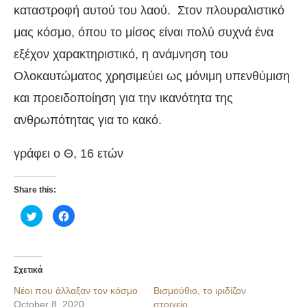
καταστροφή αυτού του λαού. Στον πλουραλιστικό
μας κόσμο, όπου το μίσος είναι πολύ συχνά ένα
εξέχον χαρακτηριστικό, η ανάμνηση του
Ολοκαυτώματος χρησιμεύει ως μόνιμη υπενθύμιση
και προειδοποίηση για την ικανότητα της
ανθρωπότητας για το κακό.
γράφει ο Θ, 16 ετών
Share this:
Κλικ
Πατήστε
για
για
κοινοποίηση
κοινοποίηση
στο
στο
Twitter(Ανοίγει
Facebook(Ανοίγει
σε
σε
νέο
νέο
Σχετικά
παράθυρο)
παράθυρο)
Νέοι που άλλαξαν τον κόσμο
Βισμούθιο, το ιριδίζον
October 8, 2020
στοιχείο