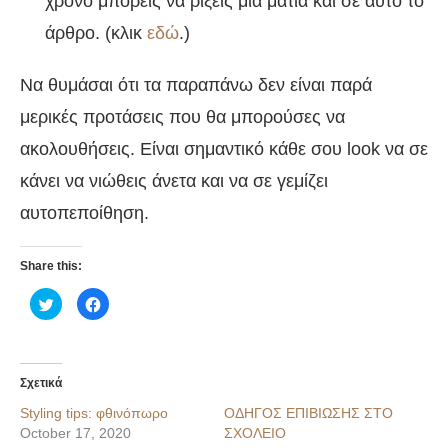
χρόνο μπορείς να ρίξεις μια ματιά και σε αυτό το
άρθρο. (κλικ
εδώ
.)
Να θυμάσαι ότι τα παραπάνω δεν είναι παρά
μερικές προτάσεις που θα μπορούσες να
ακολουθήσεις. Είναι σημαντικό κάθε σου look να σε
κάνει να νιώθεις άνετα και να σε γεμίζει
αυτοπεποίθηση.
Share this:
Κλικ
Πατήστε
για
για
κοινοποίηση
κοινοποίηση
στο
στο
Twitter(Ανοίγει
Facebook(Ανοίγει
σε
σε
νέο
νέο
Σχετικά
παράθυρο)
παράθυρο)
Styling tips: φθινόπωρο
ΟΔΗΓΟΣ ΕΠΙΒΙΩΣΗΣ ΣΤΟ
October 17, 2020
ΣΧΟΛΕΙΟ