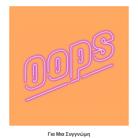
Για Μια Συγγνώμη