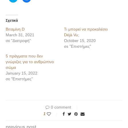
για
για
κοινοποίηση
κοινοποίηση
στο
στο
Twitter(Ανοίγει
Facebook(Ανοίγει
σε
σε
νέο
νέο
Σχετικά
παράθυρο)
παράθυρο)
Βιταμίνη D
Τι μπορεί να προκαλέσει
March 31, 2021
Déjà Vu;
σε "Διατροφή"
October 15, 2020
σε "Επιστήμες"
5 πράγματα που δεν
γνώριζες για το ανθρώπινο
σώμα
January 15, 2022
σε "Επιστήμες"
0 comment
1
previous post