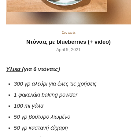
Συνταγές
Ντόνατς με blueberries (+ video)
April 9, 2021
Υλικά
(για
6
ντόνατς)
300 γρ αλεύρι για όλες τις χρήσεις
1
φακελάκι
baking powder
1
00
ml
γάλα
50 γρ βούτυρο λιωμένο
50 γρ καστανή ζάχαρη