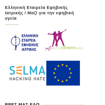
Ελληνική Εταιρεία Εφηβικής
Ιατρικής / Μαζί για την εφηβική
υγεία
Το νόημα της ζωής (βίντεο)
Κοσμοσυλλέκτης
April 26, 2022
March 13, 2022
ΒΡΕΣ ΜΑΣ ΕΔΩ