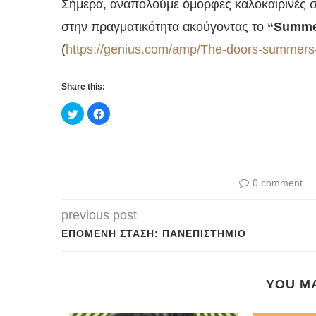
Σήμερα, αναπολούμε όμορφες καλοκαιρινές 
στην πραγματικότητα ακούγοντας το
“Summe
(
https://genius.com/amp/The-doors-summers-
Share this:
Κλικ
Πατήστε
για
για
κοινοποίηση
κοινοποίηση
στο
στο
Twitter(Ανοίγει
Facebook(Ανοίγει
σε
σε
νέο
νέο
παράθυρο)
παράθυρο)
0 comment
previous post
ΕΠΌΜΕΝΗ ΣΤΆΣΗ: ΠΑΝΕΠΙΣΤΉΜΙΟ
YOU MA