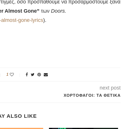
στιγμές, όσο προσπαθούμε να προσαρμοστούμε ξανά
r Almost Gone”
των
Doors.
almost-gone-lyrics
).
1
next post
ΧΟΡΤΟΦΆΓΟΙ: ΤΑ ΘΕΤΙΚΆ
Y ALSO LIKE