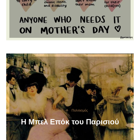
Ιστορία
Πολιτισμός
Η Μπελ Επόκ του Παρισιού