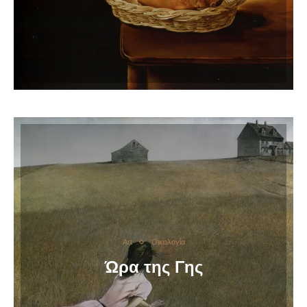
Art
Οικολογία
Ώρα της Γης